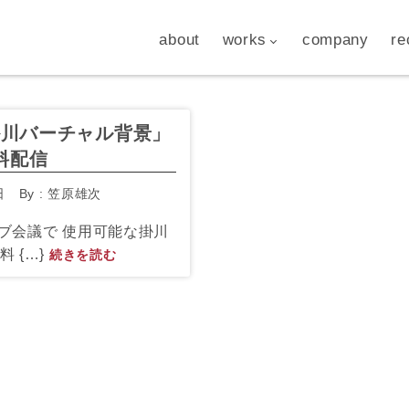
about
works
company
re
掛川バーチャル背景」
料配信
日
By :
笠原雄次
ウェブ会議で 使用可能な掛川
 {…}
続きを読む