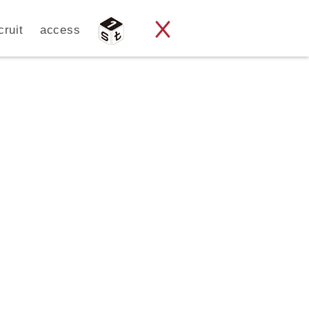
cruit
access