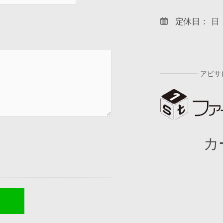
定休日： 日
アビサ
カ