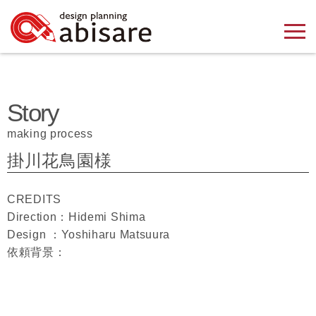
Story
making process
掛川花鳥園様
CREDITS
Direction：Hidemi Shima
Design ：Yoshiharu Matsuura
依頼背景：